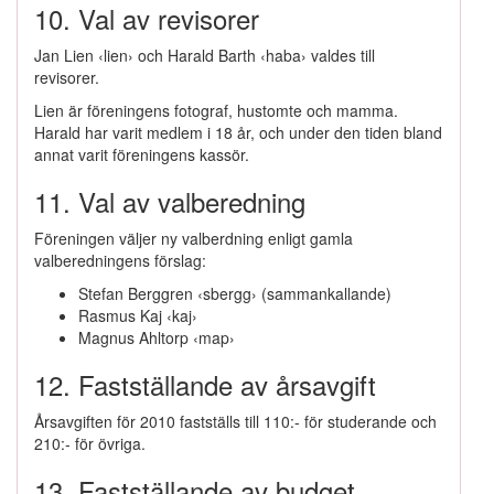
10. Val av revisorer
Jan Lien ‹lien› och Harald Barth ‹haba› valdes till
revisorer.
Lien är föreningens fotograf, hustomte och mamma.
Harald har varit medlem i 18 år, och under den tiden bland
annat varit föreningens kassör.
11. Val av valberedning
Föreningen väljer ny valberdning enligt gamla
valberedningens förslag:
Stefan Berggren ‹sbergg› (sammankallande)
Rasmus Kaj ‹kaj›
Magnus Ahltorp ‹map›
12. Fastställande av årsavgift
Årsavgiften för 2010 fastställs till 110:- för studerande och
210:- för övriga.
13. Fastställande av budget