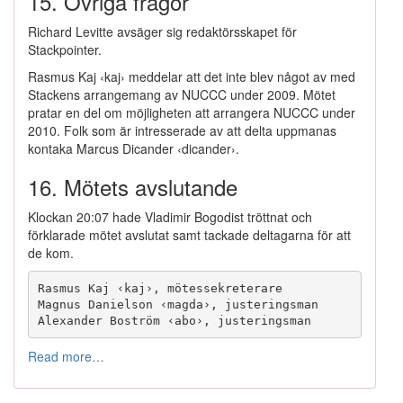
15. Övriga frågor
Richard Levitte avsäger sig redaktörsskapet för
Stackpointer.
Rasmus Kaj ‹kaj› meddelar att det inte blev något av med
Stackens arrangemang av NUCCC under 2009. Mötet
pratar en del om möjligheten att arrangera NUCCC under
2010. Folk som är intresserade av att delta uppmanas
kontaka Marcus Dicander ‹dicander›.
16. Mötets avslutande
Klockan 20:07 hade Vladimir Bogodist tröttnat och
förklarade mötet avslutat samt tackade deltagarna för att
de kom.
Rasmus Kaj ‹kaj›, mötessekreterare

Magnus Danielson ‹magda›, justeringsman

Read more…