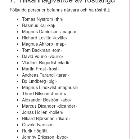
Följande personer befanns närvara och ha rösträtt:
Tomas Nyström ‹thn›
Rasmus Kaj ‹kaj›
Magnus Danielson ‹magda›
Richard Levitte ‹levitte›
Magnus Ahltorp ‹map›
Tom Backman ‹tom›
David Vourio ‹vourio›
Vladimir Bogodist ‹vladi›
Martin Frost ‹frost›
Andreas Tarandi ‹taran›
Bo Lindberg ‹blgl›
Magnus Lindkvist ‹magnusli›
Thord Nilsson ‹thordn›
Alexander Boström ‹abo›
Marcus Dicander ‹dicander›
Jonas Hollén ‹hollen›
Rikard Björkman ‹rikard›
Osvald Ivarsson
Rurik Högfält
Jonnhy Eriksson ‹bygg›