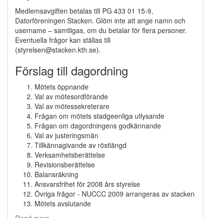
Medlemsavgiften betalas till PG 433 01 15-9,
Datorföreningen Stacken. Glöm inte att ange namn och
username – samtligas, om du betalar för flera personer.
Eventuella frågor kan ställas till
(styrelsen@stacken.kth.se).
Förslag till dagordning
Mötets öppnande
Val av mötesordförande
Val av mötessekreterare
Frågan om mötets stadgeenliga utlysande
Frågan om dagordningens godkännande
Val av justeringsmän
Tillkännagivande av röstlängd
Verksamhetsberättelse
Revisionsberättelse
Balansräkning
Ansvarsfrihet för 2008 års styrelse
Övriga frågor - NUCCC 2009 arrangeras av stacken
Mötets avslutande