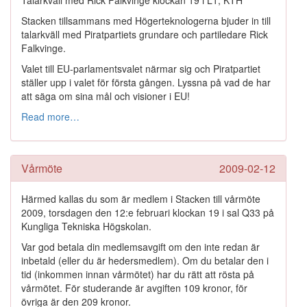
Talarkväll med Rick Falkvinge klockan 19 i L1, KTH
Stacken tillsammans med Högerteknologerna bjuder in till
talarkväll med Piratpartiets grundare och partiledare Rick
Falkvinge.
Valet till EU-parlamentsvalet närmar sig och Piratpartiet
ställer upp i valet för första gången. Lyssna på vad de har
att säga om sina mål och visioner i EU!
Read more…
Vårmöte
2009-02-12
Härmed kallas du som är medlem i Stacken till vårmöte
2009, torsdagen den 12:e februari klockan 19 i sal Q33 på
Kungliga Tekniska Högskolan.
Var god betala din medlemsavgift om den inte redan är
inbetald (eller du är hedersmedlem). Om du betalar den i
tid (inkommen innan vårmötet) har du rätt att rösta på
vårmötet. För studerande är avgiften 109 kronor, för
övriga är den 209 kronor.