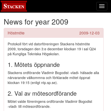
Toggl
navig
News for year 2009
Höstmöte
2009-12-03
Protokoll fört vid datorföreningen Stackens höstmöte
2009, torsdagen den 3:e december klockan 19 i sal Q24
på Kungliga Tekniska Högskolan.
1. Mötets öppnande
Stackens ordförande Vladimir Bogodist ‹vladi› hälsade alla
närvarande välkommna och förklarade mötet öppnat
klockan 19:15 (enligt ntp.sp.se).
2. Val av mötesordförande
Mötet valde föreningens ordförande Vladimir Bogodist
‹vladi› till mötesordförande.