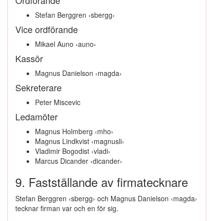
Ordförande
Stefan Berggren ‹sbergg›
Vice ordförande
Mikael Auno ‹auno›
Kassör
Magnus Danielson ‹magda›
Sekreterare
Peter Miscevic
Ledamöter
Magnus Holmberg ‹mho›
Magnus Lindkvist ‹magnusli›
Vladimir Bogodist ‹vladi›
Marcus Dicander ‹dicander›
9. Fastställande av firmatecknare
Stefan Berggren ‹sbergg› och Magnus Danielson ‹magda›
tecknar firman var och en för sig.