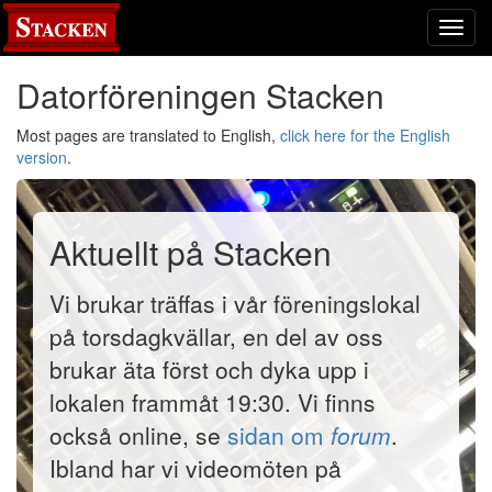
Toggl
navig
Datorföreningen Stacken
Most pages are translated to English,
click here for the English
version
.
Aktuellt på Stacken
Vi brukar träffas i vår föreningslokal
på torsdagkvällar, en del av oss
brukar äta först och dyka upp i
lokalen frammåt 19:30. Vi finns
också online, se
sidan om
forum
.
Ibland har vi videomöten på