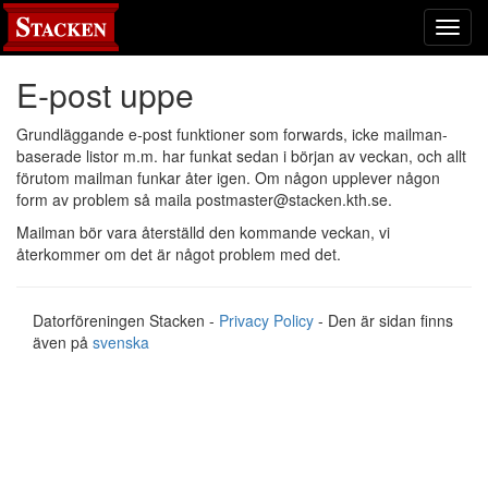
Toggl
navig
E-post uppe
Grundläggande e-post funktioner som forwards, icke mailman-
baserade listor m.m. har funkat sedan i början av veckan, och allt
förutom mailman funkar åter igen. Om någon upplever någon
form av problem så maila postmaster@stacken.kth.se.
Mailman bör vara återställd den kommande veckan, vi
återkommer om det är något problem med det.
Datorföreningen Stacken -
Privacy Policy
- Den är sidan finns
även på
svenska