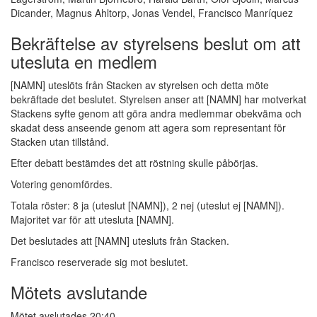
Dicander, Magnus Ahltorp, Jonas Vendel, Francisco Manríquez
Bekräftelse av styrelsens beslut om att
utesluta en medlem
[NAMN] uteslöts från Stacken av styrelsen och detta möte
bekräftade det beslutet. Styrelsen anser att [NAMN] har motverkat
Stackens syfte genom att göra andra medlemmar obekväma och
skadat dess anseende genom att agera som representant för
Stacken utan tillstånd.
Efter debatt bestämdes det att röstning skulle påbörjas.
Votering genomfördes.
Totala röster: 8 ja (uteslut [NAMN]), 2 nej (uteslut ej [NAMN]).
Majoritet var för att utesluta [NAMN].
Det beslutades att [NAMN] utesluts från Stacken.
Francisco reserverade sig mot beslutet.
Mötets avslutande
Mötet avslutades 20:40.