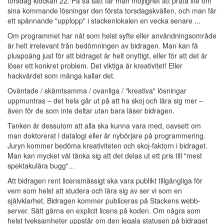
torsdag klockan 22. På så sätt får man möjlighet att prata lite om
sina kommande lösningar den första torsdagskvällen, och man får
ett spännande "upplopp" i stackenlokalen en vecka senare ...
Om programmet har nåt som helst syfte eller användningsområde
är helt irrelevant från bedömningen av bidragen. Man kan få
pluspoäng just för att bidraget är helt onyttigt, eller för att det är
löser ett konkret problem. Det viktiga är kreativitet! Eller
hackvärdet som många kallar det.
Oväntade / skämtsamma / ovanliga / "kreativa" lösningar
uppmuntras – det hela går ut på att ha skoj och lära sig mer –
även för de som inte deltar utan bara läser bidragen.
Tanken är dessutom att alla ska kunna vara med, oavsett om
man doktorerat i datalogi eller är nybörjare på programmering.
Juryn kommer bedöma kreativiteten och skoj-faktorn i bidraget.
Man kan mycket väl tänka sig att det delas ut ett pris till "mest
spektakulära bugg"...
Att bidragen rent licensmässigt ska vara publikt tillgängliga för
vem som helst att studera och lära sig av ser vi som en
självklarhet. Bidragen kommer publiceras på Stackens webb-
server. Sätt gärna en explicit licens på koden. Om några som
helst tveksamheter uppstår om den legala statusen på bidraget