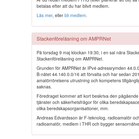
betalas efter att du har blivit medlem.
Läs mer
, eller
bli medlem
.
Stackenföreläsning om AMPRNet
På torsdag 9 maj klockan 19:30, i en sal nära Stac
Stackenföreläsning om AMPRNet.
Grunden för AMPRNet är IPv4-adressrymden 44.0.0.0/
B-nätet 44.140.0.0/16 att förvalta och har sedan 20
amatörrörelsens utrustning och kompetens tillgängli
saknas.
Föredraget kommer att kort beskriva den pågående 
tjänster och säkerhetsfrågor för olika beredskapssc
olika beredskapsorganisationer, mm.
Andreas Edvardsson är F-teknolog, radioamatör oc
radioamatör, medlem i THR och bygger sensornätver