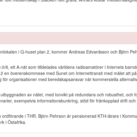
kenlokalen i Q-huset plan 2, kommer Andreas Edvardsson och Björn Pehr
8, ett A-nät som tilldelades världens radioamatörer i Internets barndo
12 en överenskommese med Sunet om Internettransit med målet att på fr
g för organisationer med beredskapsansvar när kommersiella alternativ 
utbyggnaden av nätet, med tonvikt på redundans och robusthet, och f
enarier, exempelvis informationsbunkring, stöd för frånkopplad drift oc
h ordförande i THR. Björn Pehrson är pensionerad KTH-lärare i Kommu
k i Östafrika.