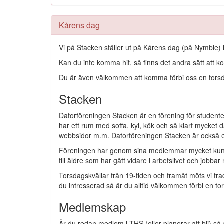
Kårens dag
Vi på Stacken ställer ut på Kårens dag (på Nymble
Kan du inte komma hit, så finns det andra sätt att 
Du är även välkommen att komma förbi oss en torsda
Stacken
Datorföreningen Stacken är en förening för studente
har ett rum med soffa, kyl, kök och så klart mycket dat
webbsidor m.m. Datorföreningen Stacken är också 
Föreningen har genom sina medlemmar mycket kunskap,
till äldre som har gått vidare i arbetslivet och jobbar
Torsdagskvällar från 19-tiden och framåt möts vi trad
du intresserad så är du alltid välkommen förbi en to
Medlemskap
Är du redan medlem i THS (eller planerar att bli) så