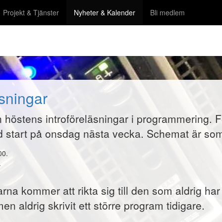
(aktiv)
Projekt & Tjänster
Nyheter & Kalender
Bli medlem
äsningar
 in höstens introföreläsningar i programmering
d start på onsdag nästa vecka. Schemat är som 
00.
.
 kommer att rikta sig till den som aldrig har k
n aldrig skrivit ett större program tidigare.