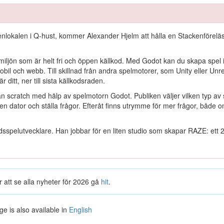
kenlokalen i Q-hust, kommer Alexander Hjelm att hålla en Stackenförel
smiljön som är helt fri och öppen källkod. Med Godot kan du skapa spel 
il och webb. Till skillnad från andra spelmotorer, som Unity eller Unre
r ditt, ner till sista källkodsraden.
n scratch med hälp av spelmotorn Godot. Publiken väljer vilken typ av s
gen dator och ställa frågor. Efteråt finns utrymme för mer frågor, båd
idsspelutvecklare. Han jobbar för en liten studio som skapar RAZE: ett 2
 att se alla nyheter för 2026 gå
hit
.
ge is also available in
English