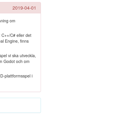
2019-04-01
äsning om
i C++/C# eller det
al Engine, finns
pel vi ska utveckla,
e om Godot och om
D-plattformsspel i