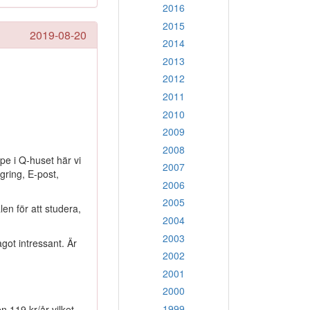
2016
2015
2019-08-20
2014
2013
2012
2011
2010
2009
2008
pe i Q-huset här vi
2007
agring, E-post,
2006
2005
en för att studera,
2004
2003
got intressant. Är
2002
2001
2000
1999
n 119 kr/år vilket