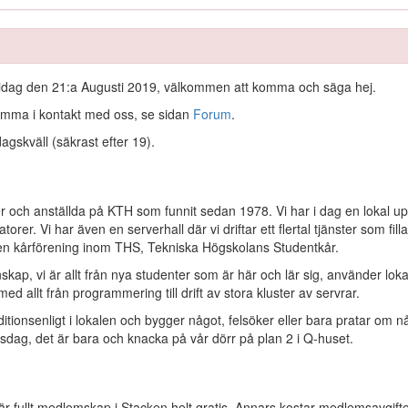
) idag den 21:a Augusti 2019, välkommen att komma och säga hej.
komma i kontakt med oss, se sidan
Forum
.
gskväll (säkrast efter 19).
r och anställda på KTH som funnit sedan 1978. Vi har i dag en lokal up
orer. Vi har även en serverhall där vi driftar ett flertal tjänster som fill
en kårförening inom THS, Tekniska Högskolans Studentkår.
 vi är allt från nya studenter som är här och lär sig, använder lokal
 med allt från programmering till drift av stora kluster av servrar.
itionsenligt i lokalen och bygger något, felsöker eller bara pratar om nå
rsdag, det är bara och knacka på vår dörr på plan 2 i Q-huset.
 är fullt medlemskap i Stacken helt gratis. Annars kostar medlemsavgifte