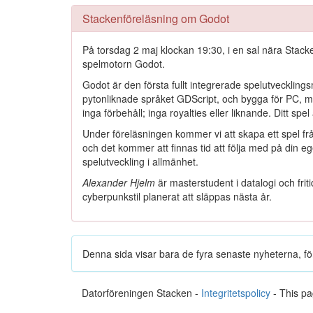
Stackenföreläsning om Godot
På torsdag 2 maj klockan 19:30, i en sal nära Stac
spelmotorn Godot.
Godot är den första fullt integrerade spelutveckling
pytonliknade språket GDScript, och bygga för PC, mob
inga förbehåll; inga royalties eller liknande. Ditt spel ä
Under föreläsningen kommer vi att skapa ett spel frå
och det kommer att finnas tid att följa med på din e
spelutveckling i allmänhet.
Alexander Hjelm
är masterstudent i datalogi och frit
cyberpunkstil planerat att släppas nästa år.
Denna sida visar bara de fyra senaste nyheterna, för
Datorföreningen Stacken -
Integritetspolicy
- This pa