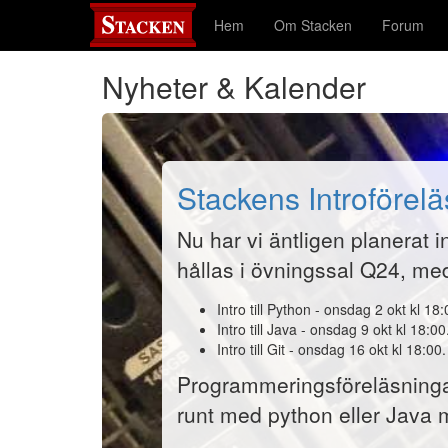
Hem
Om Stacken
Forum
Nyheter & Kalender
Stackens Introförel
Nu har vi äntligen planerat
hållas i övningssal Q24, me
Intro till Python - onsdag 2 okt kl 18:
Intro till Java - onsdag 9 okt kl 18:00
Intro till Git - onsdag 16 okt kl 18:00.
Programmeringsföreläsningarna
runt med python eller Java me